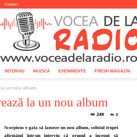
Contact
INTERVIU
MUZICĂ
EVENIMENTE
FRESH MAGAZIN
Vocea
 la un nou album
rează la un nou album
249
0
de
Scorpions e gata să lanseze un nou album, solistul trupei
afirmând într-un interviu că grupul a început să