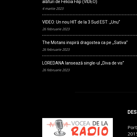
alături de Felicia Filip (VIDEO)
4 martie 2023
VIDEO: Un nou HIT de la 3 Sud EST: „Unu”
26 februarie 2023
The Motans inspiră dragostea ca pe ,,Sativa”
26 februarie 2023
LOREDANA lansează single-ul „Diva de vis”
26 februarie 2023
DES
Port
2015