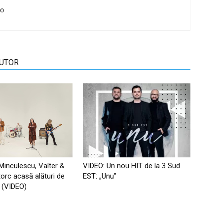
io
AUTOR
 Minculescu, Valter &
VIDEO: Un nou HIT de la 3 Sud
torc acasă alături de
EST: „Unu”
ip (VIDEO)