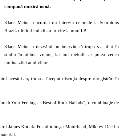
compună muzică nouă.
Klaus Meine a acordat un interviu celor de la Scorpions
la
Brazil, oferind indicii cu privire la noul LP.
Klaus Meine a dezvăluit în interviu că trupa s-a aflat în
studio în ultima vreme, iar noi melodii ar putea vedea
lumina zilei anul viitor.
radio
ul acestui an, trupa a început discuţia despre înregistrări în
o Touch Your Feelings – Best of Rock Ballads”, o combinaţie de
boşarul James Kottak. Fostul toboşar Motorhead, Mikkey Dee l-a
 material.