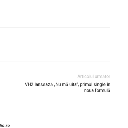
Articolul următor
VH2 lansează „Nu mă uita”, primul single în
noua formulă
io.ro