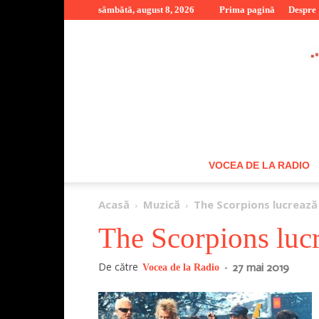
sâmbătă, august 8, 2026
Prima pagină
Despre
VOCEA DE LA RADIO
Acasă
Muzică
The Scorpions lucrează
The Scorpions luc
De către
-
27 mai 2019
Vocea de la Radio