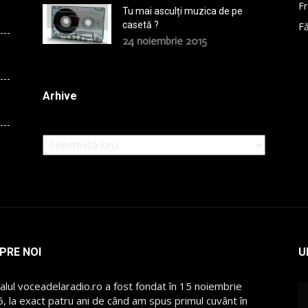
F
Tu mai asculți muzica de pe
casetă ?
Fă
24 noiembrie 2015
Arhive
Arhive
PRE NOI
U
alul voceadelaradio.ro a fost fondat în 15 noiembrie
, la exact patru ani de când am spus primul cuvânt în