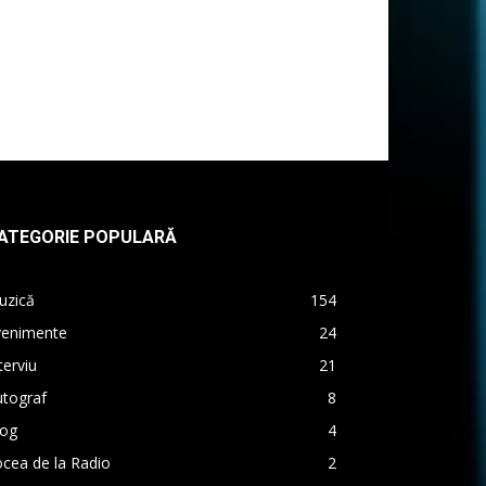
ATEGORIE POPULARĂ
uzică
154
venimente
24
terviu
21
utograf
8
log
4
cea de la Radio
2