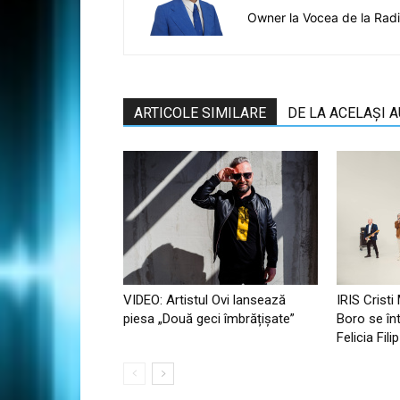
Owner la Vocea de la Rad
ARTICOLE SIMILARE
DE LA ACELAȘI 
VIDEO: Artistul Ovi lansează
IRIS Cristi
piesa „Două geci îmbrățișate”
Boro se în
Felicia Fil