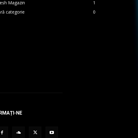
resh Magazin
1
ră categorie
0
RMAȚI-NE