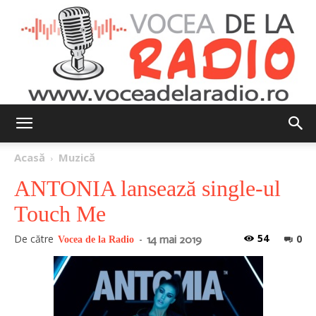
Vocea
Acasă
Muzică
ANTONIA lansează single-ul
de
Touch Me
54
De către
-
0
14 mai 2019
Vocea de la Radio
la