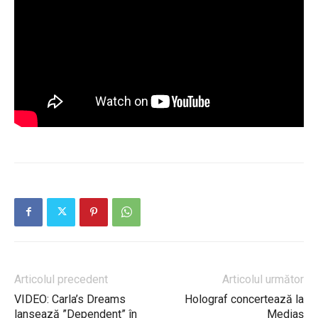
Articolul precedent
Articolul următor
VIDEO: Carla’s Dreams
Holograf concertează la
lansează ”Dependent” în
Mediaș