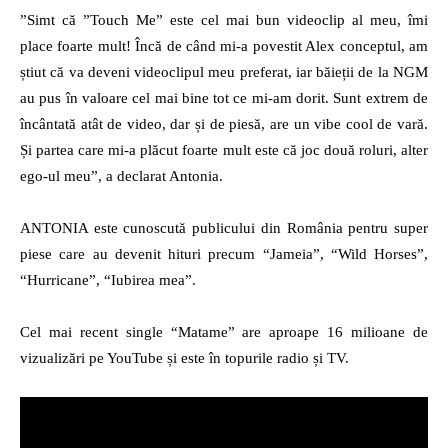
”Simt că ”Touch Me” este cel mai bun videoclip al meu, îmi
place foarte mult! Încă de când mi-a povestit Alex conceptul, am
știut că va deveni videoclipul meu preferat, iar băieții de la NGM
au pus în valoare cel mai bine tot ce mi-am dorit. Sunt extrem de
încântată atât de video, dar și de piesă, are un vibe cool de vară.
Și partea care mi-a plăcut foarte mult este că joc două roluri, alter
ego-ul meu”, a declarat Antonia.
ANTONIA este cunoscută publicului din România pentru super
piese care au devenit hituri precum “Jameia”, “Wild Horses”,
“Hurricane”, “Iubirea mea”.
Cel mai recent single “Matame” are aproape 16 milioane de
vizualizări pe YouTube și este în topurile radio și TV.