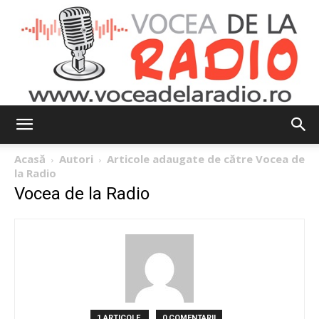
Vocea
Acasă
Autori
Articole adaugate de către Vocea de
la Radio
Vocea de la Radio
de
la
1 ARTICOLE
0 COMENTARII