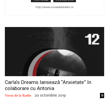
radio
http://www.voceadelaradio.ro
Carla’s Dreams lansează “Anxietate” în
colaborare cu Antonia
20 octombrie 2019
0
Vocea de la Radio
-