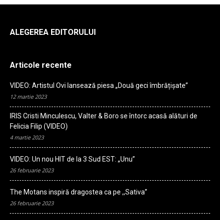
ALEGEREA EDITORULUI
Articole recente
VIDEO: Artistul Ovi lansează piesa „Două geci îmbrățișate”
12 martie 2023
IRIS Cristi Minculescu, Valter & Boro se întorc acasă alături de
Felicia Filip (VIDEO)
4 martie 2023
VIDEO: Un nou HIT de la 3 Sud EST: „Unu”
26 februarie 2023
The Motans inspiră dragostea ca pe ,,Sativa”
26 februarie 2023