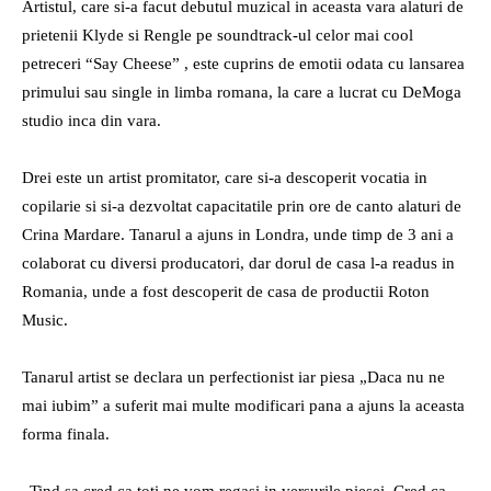
Artistul, care si-a facut debutul muzical in aceasta vara alaturi de
radio
prietenii Klyde si Rengle pe soundtrack-ul celor mai cool
petreceri “Say Cheese” , este cuprins de emotii odata cu lansarea
primului sau single in limba romana, la care a lucrat cu DeMoga
studio inca din vara.
Drei este un artist promitator, care si-a descoperit vocatia in
copilarie si si-a dezvoltat capacitatile prin ore de canto alaturi de
Crina Mardare. Tanarul a ajuns in Londra, unde timp de 3 ani a
colaborat cu diversi producatori, dar dorul de casa l-a readus in
Romania, unde a fost descoperit de casa de productii Roton
Music.
Tanarul artist se declara un perfectionist iar piesa „Daca nu ne
mai iubim” a suferit mai multe modificari pana a ajuns la aceasta
forma finala.