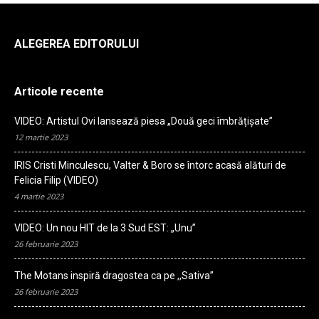
ALEGEREA EDITORULUI
Articole recente
VIDEO: Artistul Ovi lansează piesa „Două geci îmbrățișate”
12 martie 2023
IRIS Cristi Minculescu, Valter & Boro se întorc acasă alături de
Felicia Filip (VIDEO)
4 martie 2023
VIDEO: Un nou HIT de la 3 Sud EST: „Unu”
26 februarie 2023
The Motans inspiră dragostea ca pe ,,Sativa”
26 februarie 2023