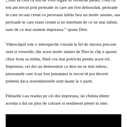
„Tind sa cred ca toti ne vom regasi in versurile piesei. Cred ca
toti am trecut prin perioade in care am fost debusolati, perioade
in care ne-am certat cu persoana iubita fara un motiv anume, sau
perioade in care eram certati si ne intrebam de ce ne mai iubim,
oare de ce mai suntem impreuna.” spune Drei.
Videoclipul este o introspectie vizuala la fel de sincera precum
sunt si versurile, din acest motiv alaturi de Drei in clip a aparut
chiar fosta sa iubita, fiind cea mai potrivita pentru acest rol.
Impreuna, cei doi au demonstrat ca desi nu se mai iubesc,
persoanele care ti-au fost jumatatea in trecut iti pot deveni
prieteni daca resentimentele sunt lasate la o parte.
Filmarile i-au readus pe cei doi impreuna, iar chimia dintre
acestia a dat un plus de culoare si sentiment piesei in sine.