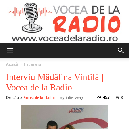
Vocea
Acasă
Interviu
Interviu Mădălina Vintilă |
de
Vocea de la Radio
453
De către
-
0
27 iulie 2017
Vocea de la Radio
la