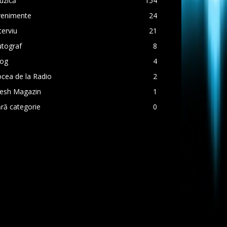
uzică
154
venimente
24
terviu
21
utograf
8
log
4
cea de la Radio
2
resh Magazin
1
ră categorie
0