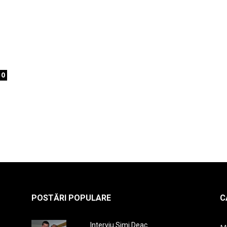
la
0
radio
POSTĂRI POPULARE
C
Interviu Simi Deac