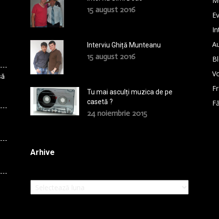
M
15 august 2016
E
In
A
Interviu Ghiță Munteanu
15 august 2016
B
Vo
să
F
Tu mai asculți muzica de pe
casetă ?
Fă
24 noiembrie 2015
Arhive
Arhive