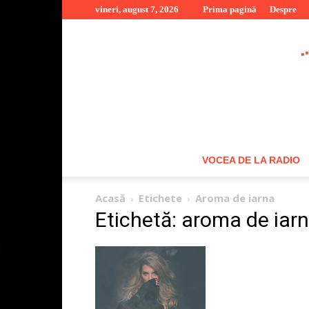
vineri, august 7, 2026
Prima pagină
Despre
VOCEA DE LA RADIO
Acasă
Etichete
Aroma de iarna
Etichetă: aroma de iar