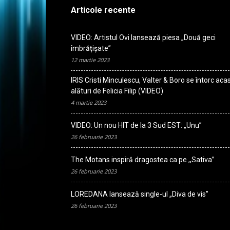
Articole recente
VIDEO: Artistul Ovi lansează piesa „Două geci
îmbrățișate”
12 martie 2023
IRIS Cristi Minculescu, Valter & Boro se întorc aca
alături de Felicia Filip (VIDEO)
4 martie 2023
VIDEO: Un nou HIT de la 3 Sud EST: „Unu”
26 februarie 2023
The Motans inspiră dragostea ca pe ,,Sativa”
26 februarie 2023
LOREDANA lansează single-ul „Diva de vis”
26 februarie 2023