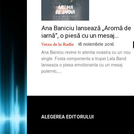
Ana Baniciu lansează „Aromă de
iarnă”, o piesă cu un mesaj...
18 noiembrie 2016
Vocea de la Radio
-
Ana Baniciu revine in atentia noastra cu un nou
single. Fosta componenta a trupei Lala Band
lanseaza o piesa emotionanta cu un mesaj
puternic,...
ALEGEREA EDITORULUI