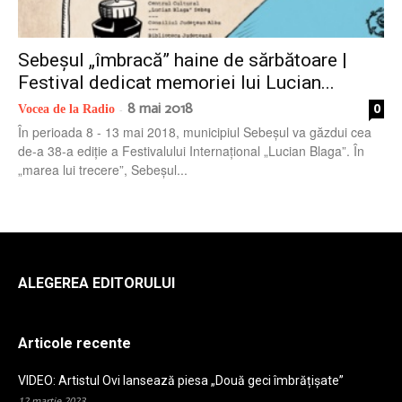
radio
Sebeșul „îmbracă” haine de sărbătoare |
Festival dedicat memoriei lui Lucian...
8 mai 2018
0
Vocea de la Radio
-
În perioada 8 - 13 mai 2018, municipiul Sebeşul va găzdui cea
de-a 38-a ediţie a Festivalului Internaţional „Lucian Blaga”. În
„marea lui trecere”, Sebeşul...
ALEGEREA EDITORULUI
Articole recente
VIDEO: Artistul Ovi lansează piesa „Două geci îmbrățișate”
12 martie 2023