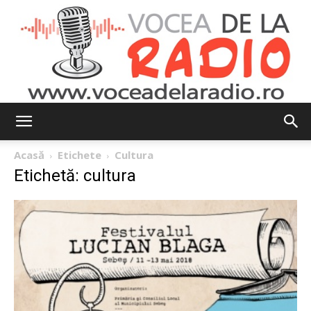
Vocea
Acasă
Etichete
Cultura
Etichetă: cultura
de
la