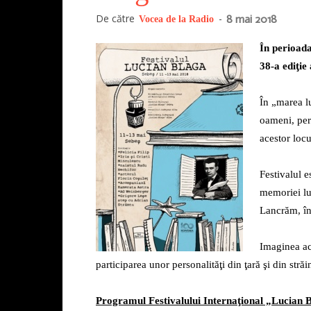
De către
-
8 mai 2018
Vocea de la Radio
În perioada
38-a ediţie
În „marea lu
oameni, pers
acestor loc
Festivalul e
memoriei lui
Lancrăm, în
Imaginea ace
participarea unor personalităţi din ţară şi din străi
Programul Festivalului Internaţional „Lucian 