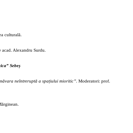
 culturală.
de acad. Alexandru Surdu.
aica” Sebeș
măvara neîntreruptă a spațiului mioritic”
. Moderatori: prof.
 Mărginean.