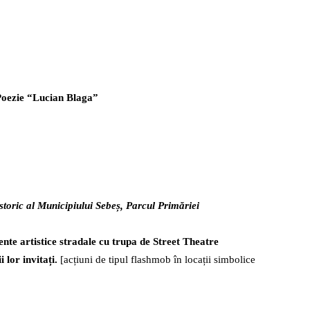
Poezie
“
Lucian Blaga”
storic al Municipiului Sebeș, Parcul Primăriei
te artistice stradale cu trupa de Street Theatre
lor invitați.
[acțiuni de tipul flashmob în locații simbolice