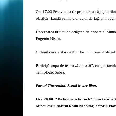
Ora 17.00 Festivitatea de premiere a câștigătorilor
plastică “Laudă semințelor celor de față și-n veci
Decernarea titlului de cetățean de onoare al Munic
Eugeniu Nistor.
Ordinul cavalerilor de Muhlbach, moment oficial.
Participă trupa de teatru „Cam atât”, cu spectaco
Tehnologic Sebeș.
Parcul Tineretului. Scenă în aer liber.
Ora 20.00: “De la operă la rock”. Spectacol extrao
Minculescu, naistul Radu Nechifor, actorul Fl