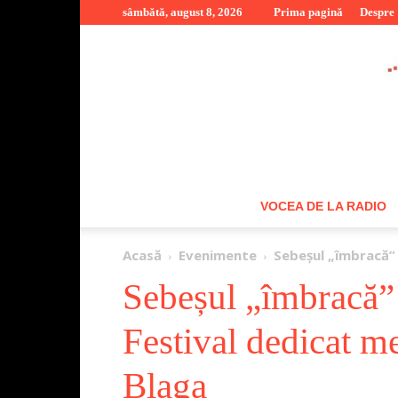
sâmbătă, august 8, 2026
Prima pagină
Despre
VOCEA DE LA RADIO
Acasă
Evenimente
Sebeșul „îmbracă” 
Sebeșul „îmbracă” 
Festival dedicat m
Blaga