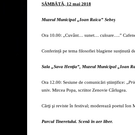
SÂMBĂTĂ, 12 mai 2018
Muzeul Municipal „Ioan Raica” Sebeș
Ora 10.00: „Cuvânt… sunet… culoare….” Cafenea
Conferință pe tema filosofiei blagiene susținută 
Sala „Sava Henţia”, Muzeul Municipal „Ioan R
Ora 12.00: Sesiune de comunicări științifice: „
Pri
univ. Mircea Popa, scriitor Zenovie Cârlugea.
Cărţi şi reviste în festival; moderează poetul Ion
Parcul Tineretului. Scenă în aer liber.