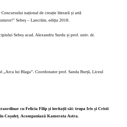
 Concursului național de creație literară și artă
 tuturor!” Sebeș – Lancrăm, ediția 2018.
ipiului Sebeș acad. Alexandru Surdu și prof. univ. dr.
lul „Arca lui Blaga”. Coordonator prof. Sanda Burță, Liceul
rdinar cu Felicia Filip și invitații săi: trupa Iris și Cristi
orin Coșuleț. Acompaniază Kamerata Astra.