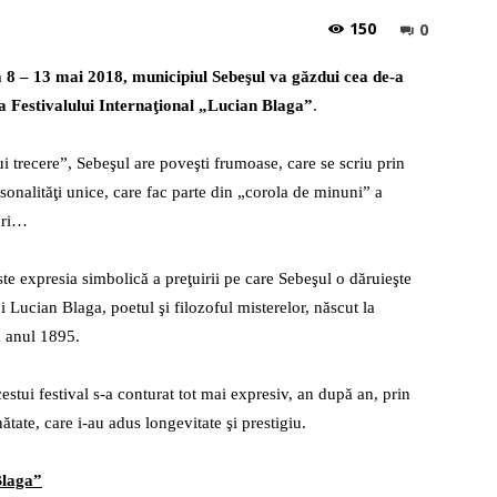
150
0
 8 – 13 mai 2018, municipiul Sebeşul va găzdui cea de-a
la
 a Festivalului Internaţional „Lucian Blaga”
.
i trecere”, Sebeşul are poveşti frumoase, care se scriu prin
onalităţi unice, care fac parte din „corola de minuni” a
uri…
radio
ste expresia simbolică a preţuirii pe care Sebeşul o dăruieşte
 Lucian Blaga, poetul şi filozoful misterelor, născut la
 anul 1895.
stui festival s-a conturat tot mai expresiv, an după an, prin
nătate, care i-au adus longevitate şi prestigiu.
Blaga”