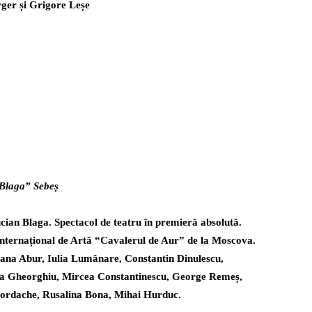
ger și Grigore Leșe
 Blaga” Sebeș
ian Blaga. Spectacol de teatru în premieră absolută.
 Internațional de Artă “Cavalerul de Aur” de la Moscova.
Ioana Abur, Iulia Lumânare, Constantin Dinulescu,
ea Gheorghiu, Mircea Constantinescu, George Remeș,
ordache, Rusalina Bona, Mihai Hurduc.