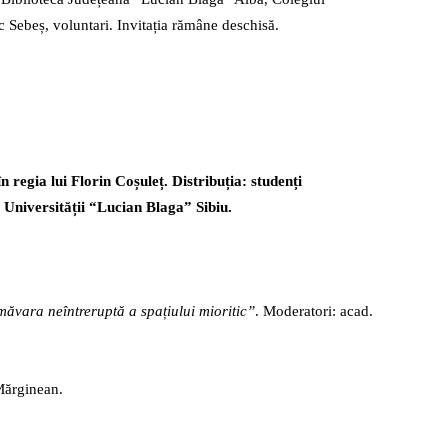
 Sebeș, voluntari. Invitația rămâne deschisă.
regia lui Florin Coșuleț. Distribuția: studenți
 Universității
“
Lucian Blaga” Sibiu.
măvara neîntreruptă a spațiului mioritic”
. Moderatori: acad.
 Mărginean.