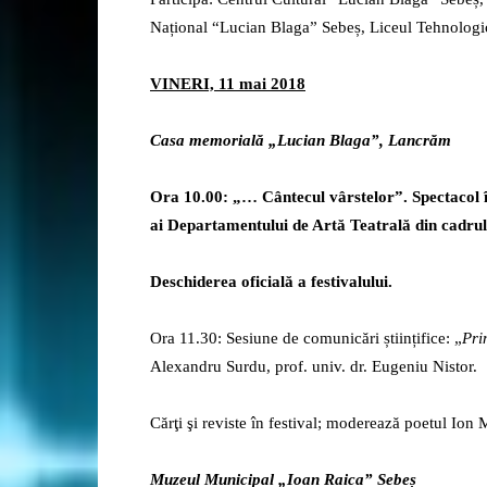
Național “Lucian Blaga” Sebeș, Liceul Tehnologic
VINERI, 11 mai 2018
Casa memorială „Lucian Blaga”, Lancrăm
Ora 10.00: „… Cântecul vârstelor”. Spectacol în 
ai Departamentului de Artă Teatrală din cadrul
Deschiderea oficială a festivalului.
Ora 11.30: Sesiune de comunicări științifice: „
Pri
Alexandru Surdu, prof. univ. dr. Eugeniu Nistor.
Cărţi şi reviste în festival; moderează poetul Ion
Muzeul Municipal „Ioan Raica” Sebeș