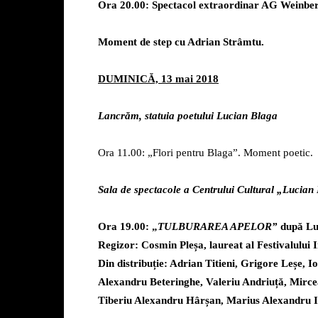
Ora 20.00: Spectacol extraordinar AG Weinber
Moment de step cu Adrian Strâmtu.
DUMINICĂ, 13 mai 2018
Lancrăm, statuia poetului Lucian Blaga
Ora 11.00: „Flori pentru Blaga”. Moment poetic.
Sala de spectacole a Centrului Cultural „Lucian
Ora 19.00: „
TULBURAREA APELOR”
după Luc
Regizor: Cosmin Pleșa, laureat al Festivalului
Din distribuție: Adrian Titieni, Grigore Leșe, 
Alexandru Beteringhe, Valeriu Andriuță, Mirc
Tiberiu Alexandru Hârșan, Marius Alexandru I