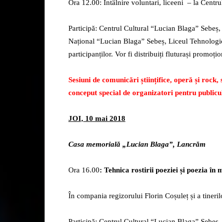
Ora 12.00: Întâlnire voluntari, liceeni – la Centr
Participă: Centrul Cultural “Lucian Blaga” Sebeș
Național “Lucian Blaga” Sebeș, Liceul Tehnologic 
participanților. Vor fi distribuiți fluturași promoțio
Sesiuni de comunicări științifice, operă și rock,
conceput special de organizatori pentru publicu
JOI, 10 mai 2018
Casa memorială „Lucian Blaga”, Lancrăm
Ora 16.00
: Tehnica rostirii poeziei și poezia în 
În compania regizorului Florin Coșuleț și a tinerilo
Participă: Centrul Cultural “Lucian Blaga” Sebeș