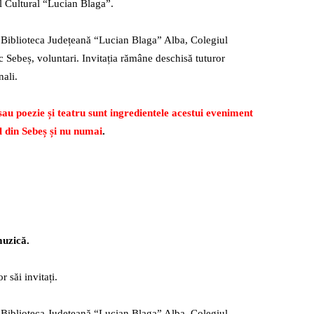
ul Cultural “Lucian Blaga”.
, Biblioteca Județeană “Lucian Blaga” Alba, Colegiul
Sebeș, voluntari. Invitația rămâne deschisă tuturor
nali.
 sau poezie și teatru sunt ingredientele acestui eveniment
l din Sebeș și nu numai
.
muzică.
r săi invitați.
, Biblioteca Județeană “Lucian Blaga” Alba, Colegiul