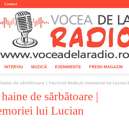
Contact
INTERVIU
MUZICĂ
EVENIMENTE
FRESH MAGAZIN
Vocea
haine de sărbătoare | Festival dedicat memoriei lui Lucian 
haine de sărbătoare |
emoriei lui Lucian
de