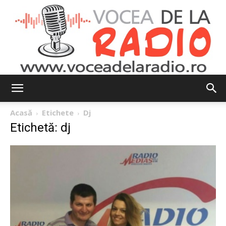
Vocea
Acasă
Etichete
Dj
Etichetă: dj
de
la