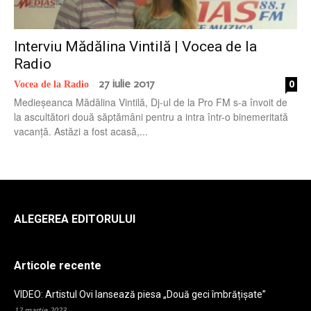
radio
Interviu Mădălina Vintilă | Vocea de la
Radio
27 iulie 2017
0
Vocea de la Radio
-
Medieșeanca Mădălina Vintilă, Dj-ul de la Pro FM s-a învoit de
la ascultători două săptămâni pentru a intra într-o binemeritată
vacanță. Astăzi a fost acasă,...
ALEGEREA EDITORULUI
Articole recente
VIDEO: Artistul Ovi lansează piesa „Două geci îmbrățișate”
12 martie 2023