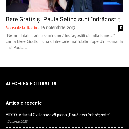
radio
Bere Gratis și Paula Seling sunt îndrăgostiți
16 noiembrie 2017
0
Vocea de la Radio
-
“Ne-am intalnit printr-o minune / Indragostiti din alta lume…”
canta Bere Gratis – una dintre cele mai iubite trupe din Romania
– si Paula...
ALEGEREA EDITORULUI
Articole recente
VIDEO: Artistul Ovi lansează piesa „Două geci îmbrățișate”
12 martie 2023