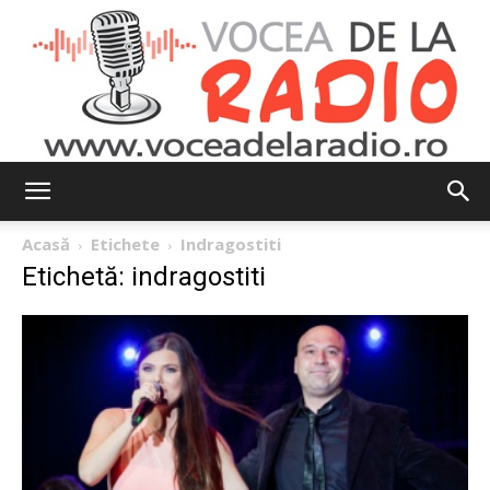
Vocea
Acasă
Etichete
Indragostiti
Etichetă: indragostiti
de
la