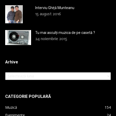
Interviu Ghiță Munteanu
15 august 2016
Tu mai asculți muzica de pe casetă ?
24 noiembrie 2015
Arhive
Arhive
CATEGORIE POPULARĂ
Muzică
154
Evenimente
24