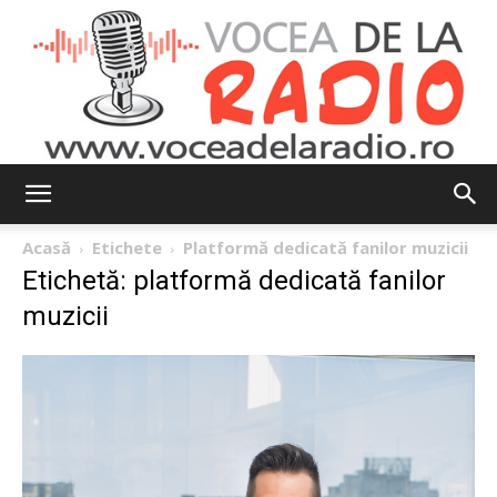
Vocea
Acasă
Etichete
Platformă dedicată fanilor muzicii
Etichetă: platformă dedicată fanilor
muzicii
de
la