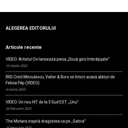
ALEGEREA EDITORULUI
Articole recente
VIDEO: Artistul Ovi lansează piesa „Două geci îmbrățișate”
12 martie 2023
IRIS Cristi Minculescu, Valter & Boro se întorc acasă alături de
Felicia Filip (VIDEO)
4 martie 2023
VIDEO: Un nou HIT de la 3 Sud EST: „Unu”
26 februarie 2023
The Motans inspiră dragostea ca pe ,,Sativa”
26 februarie 2023