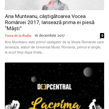
radio
Ana Munteanu, câștigătoarea Vocea
României 2017, lansează prima ei piesă
“Măști”
16 decembrie 2017
0
Vocea de la Radio
-
Ana Munteanu este primul castigator de la Vocea Romaniei care
lanseaza, alaturi de Universal Music Romania, primul ei single,
la scurt timp dupa finala...