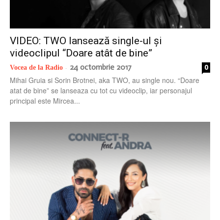
VIDEO: TWO lansează single-ul și
videoclipul “Doare atât de bine”
24 octombrie 2017
0
Vocea de la Radio
-
Mihai Gruia si Sorin Brotnei, aka TWO, au single nou. “Doare
atat de bine” se lanseaza cu tot cu videoclip, iar personajul
principal este Mircea...