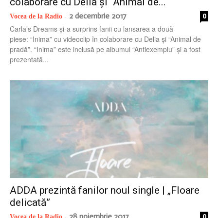
colaborare cu Delia și “Animal de...
2 decembrie 2017
0
Vocea de la Radio
-
Carla’s Dreams și-a surprins fanii cu lansarea a două
piese: “Inima” cu videoclip în colaborare cu Delia și “Animal de
pradă”. “Inima” este inclusă pe albumul “Antiexemplu” și a fost
prezentată...
ADDA prezintă fanilor noul single | „Floare
delicată”
28 noiembrie 2017
0
Vocea de la Radio
-