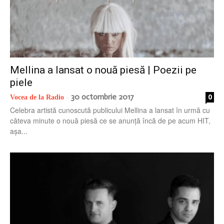
Mellina a lansat o nouă piesă | Poezii pe
piele
30 octombrie 2017
0
Vocea de la Radio
-
Celebra artistă cunoscută publicului Mellina a lansat în urmă cu
câteva minute o nouă piesă ce se anunță încă de pe acum HIT,
așa...