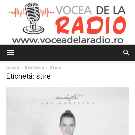
Vocea
Acasă
Etichete
Stire
Etichetă: stire
de
la