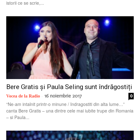
istorii ce se scrie,...
Bere Gratis și Paula Seling sunt îndrăgostiți
16 noiembrie 2017
0
Vocea de la Radio
-
“Ne-am intalnit printr-o minune / Indragostiti din alta lume…”
canta Bere Gratis – una dintre cele mai iubite trupe din Romania
– si Paula...