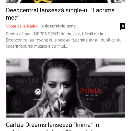
Deepcentral lansează single-ul “Lacrima
mea”
3 decembrie 2017
0
Vocea de la Radio
-
Pentru că sunt DEPENDENTi de muzica, băietii de la
Deepcentral au revenit cu single-ul “Lacrima mea”, după ce au
cucerit topurile muzicale cu hitul...
Carla’s Dreams lansează “Inima” în