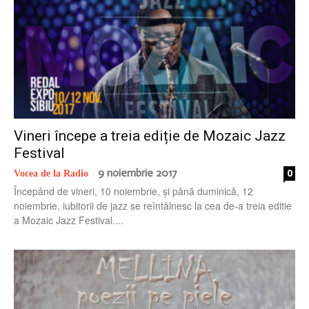
Vineri începe a treia ediție de Mozaic Jazz
Festival
9 noiembrie 2017
0
Vocea de la Radio
-
Începând de vineri, 10 noiembrie, și până duminică, 12
noiembrie, iubitorii de jazz se reîntâlnesc la cea de-a treia editie
a Mozaic Jazz Festival....