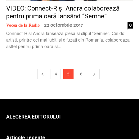
VIDEO: Connect-R și Andra colaborează
pentru prima oară lansând “Semne”
22 octombrie 2017
0
Vocea de la Radio
-
Connect-R si Andra lanseaza piesa si clipul “Semne”. Cei doi
artisti, printre cei mai iubiti si difuzati din Romania, colaboreaza
astfel pentru prima oara si...
4
5
6
ALEGEREA EDITORULUI
Articole recente