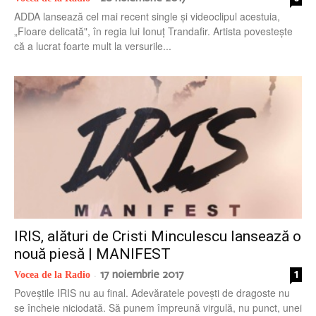
ADDA lansează cel mai recent single și videoclipul acestuia,
„Floare delicată", în regia lui Ionuț Trandafir. Artista povestește
că a lucrat foarte mult la versurile...
IRIS, alături de Cristi Minculescu lansează o
nouă piesă | MANIFEST
17 noiembrie 2017
1
Vocea de la Radio
-
Poveștile IRIS nu au final. Adevăratele povești de dragoste nu
se încheie niciodată. Să punem împreună virgulă, nu punct, unei