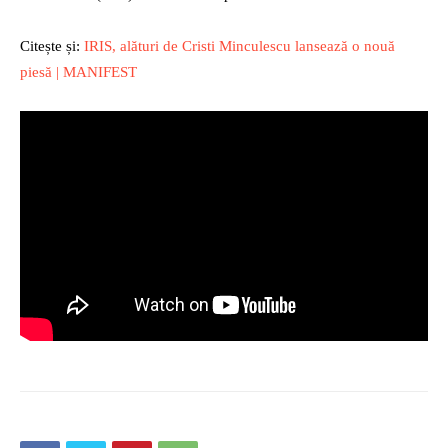
Citește și:
IRIS, alături de Cristi Minculescu lansează o nouă
piesă | MANIFEST