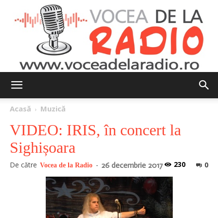
Vocea
Acasă
Muzică
VIDEO: IRIS, în concert la
de
Sighișoara
230
De către
-
0
26 decembrie 2017
Vocea de la Radio
la