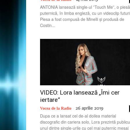
ANTONIA lansează single-ul ”Touch Me”, o piesă
puternică, în limba engleză, cu un videoclip futuri
Piesa a fost compusă de Minelli și produsă de
Costin...
VIDEO: Lora lansează „Îmi cer
iertare”
26 aprilie 2019
Vocea de la Radio
-
Dupa ce a lansat cel de-al doilea material
discografic din cariera solo, Lora prezintă publicu
unul dintre single-urile cu cel mai puternic mesaj