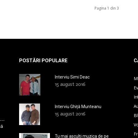
Pagina 1 din 3
POSTĂRI POPULARE
C
Interviu Simi Deac
M
15 august 2016
E
In
A
Interviu Ghiță Munteanu
15 august 2016
B
Vo
să
F
Tu mai asculți muzica de pe