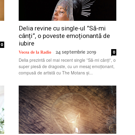
la
Delia revine cu single-ul ”Să-mi
cânți”, o poveste emoționantă de
iubire
0
24 septembrie 2019
0
Vocea de la Radio
-
Delia prezintă cel mai recent single ”Să-mi cânți”, o
radio
super piesă de dragoste, cu un mesaj emoționant,
compusă de artistă cu The Motans și...