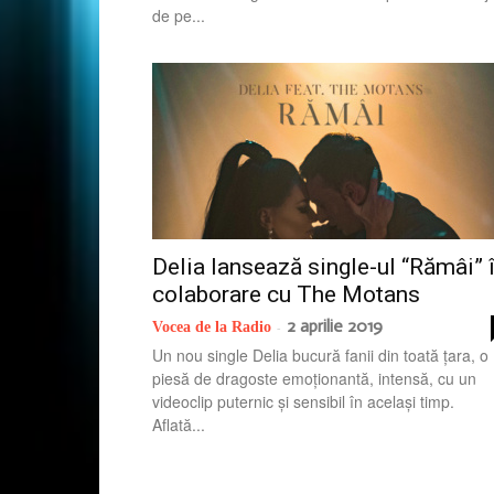
de pe...
Delia lansează single-ul “Rămâi” 
colaborare cu The Motans
2 aprilie 2019
Vocea de la Radio
-
Un nou single Delia bucură fanii din toată țara, o
piesă de dragoste emoționantă, intensă, cu un
videoclip puternic și sensibil în același timp.
Aflată...