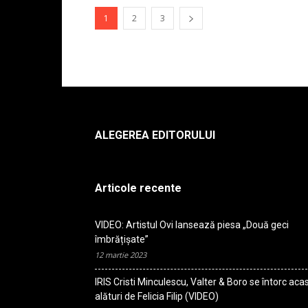
1
2
3
ALEGEREA EDITORULUI
Articole recente
VIDEO: Artistul Ovi lansează piesa „Două geci
îmbrățișate”
12 martie 2023
IRIS Cristi Minculescu, Valter & Boro se întorc aca
alături de Felicia Filip (VIDEO)