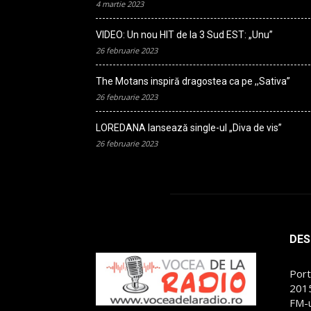
4 martie 2023
VIDEO: Un nou HIT de la 3 Sud EST: „Unu”
26 februarie 2023
The Motans inspiră dragostea ca pe ,,Sativa”
26 februarie 2023
LOREDANA lansează single-ul „Diva de vis”
26 februarie 2023
DES
Port
2015
FM-u