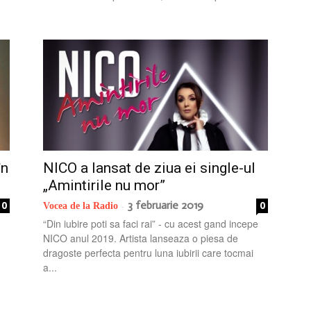
în
NICO a lansat de ziua ei single-ul
„Amintirile nu mor”
0
3 februarie 2019
0
Vocea de la Radio
-
“Din iubire poti sa faci rai” - cu acest gand incepe
NICO anul 2019. Artista lanseaza o piesa de
dragoste perfecta pentru luna iubirii care tocmai
a...