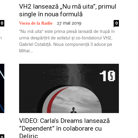
VH2 lansează „Nu mă uita”, primul
single în noua formulă
0
27 mai 2019
0
Vocea de la Radio
-
"Nu mă uita" este prima piesă lansată de trupă în
in
urma despărțirii de solistul și co-fondatorul VH2,
Gabriel Cotabiță. Noua componență îl aduce pe
Mihai...
VIDEO: Carla’s Dreams lansează
”Dependent” în colaborare cu
Deliric
0