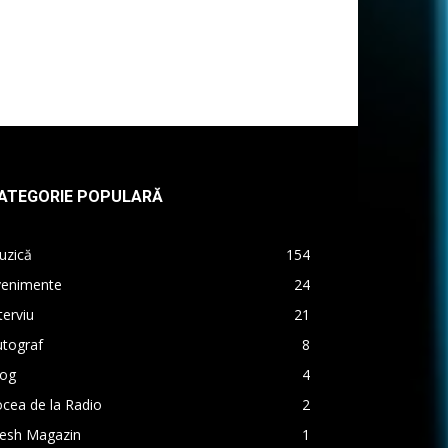
ATEGORIE POPULARĂ
uzică
154
venimente
24
terviu
21
utograf
8
log
4
cea de la Radio
2
resh Magazin
1