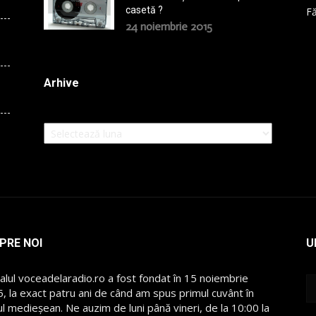
casetă ?
Fă
24 noiembrie 2015
Arhive
Arhive
PRE NOI
U
alul voceadelaradio.ro a fost fondat în 15 noiembrie
, la exact patru ani de când am spus primul cuvânt în
l medieșean. Ne auzim de luni până vineri, de la 10:00 la