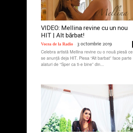
VIDEO: Mellina revine cu un nou
HIT | Alt bărbat!
3 octombrie 2019
Vocea de la Radio
-
Celebra artistă Mellina revine cu o nouă piesă ce
se anunță deja HIT. Piesa “Alt barbat” face parte
alaturi de “Sper ca ti-e bine” din...