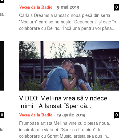
9 mai 2019
0
Vocea de la Radio
-
st.
Carla’s Dreams a lansat o nouă piesă din seria
”Nocturn” care se numește ”Dependent” și este în
colaborare cu Deliric. ”Încă una pentru voi până...
VIDEO: Mellina vrea să vindece
inimi | A lansat “Sper că...
0
19 aprilie 2019
0
Vocea de la Radio
-
Frumoasa artista Mellina vine cu o piesa noua,
lui
inspirata din viata ei: “Sper ca ti-e bine”. In
colaborare cu Sprint Music, artista si-a pus in...