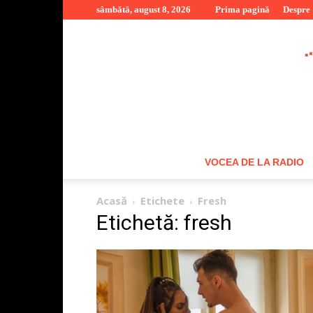
sâmbătă, august 8, 2026
Prima pagină
Despre
VOCEA DE LA RADIO
Acasă
Etichete
Fresh
Etichetă: fresh