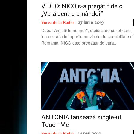
VIDEO: NICO s-a pregătit de o
„Vară pentru amândoi”
27 iunie 2019
Vocea de la Radio
-
Dupa "Amintirile nu mor", o piesa de suflet care
inca se afla in topurile muzicale de specialitate d
Romania, NICO este pregatita de vara...
ANTONIA lansează single-ul
Touch Me
14 mai 2019
Vocea de la Radio
-