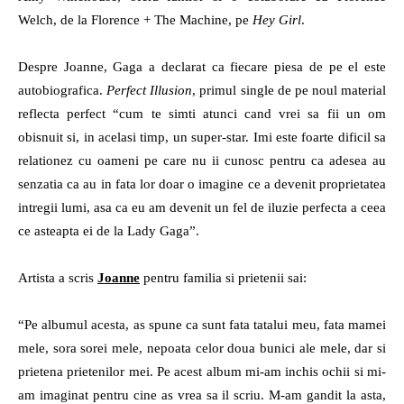
radio
Welch, de la Florence + The Machine, pe
Hey Girl
.
Despre Joanne, Gaga a declarat ca fiecare piesa de pe el este
autobiografica.
Perfect Illusion
, primul single de pe noul material
reflecta perfect “cum te simti atunci cand vrei sa fii un om
obisnuit si, in acelasi timp, un super-star. Imi este foarte dificil sa
relationez cu oameni pe care nu ii cunosc pentru ca adesea au
senzatia ca au in fata lor doar o imagine ce a devenit proprietatea
intregii lumi, asa ca eu am devenit un fel de iluzie perfecta a ceea
ce asteapta ei de la Lady Gaga”.
Artista a scris
Joanne
pentru familia si prietenii sai:
“Pe albumul acesta, as spune ca sunt fata tatalui meu, fata mamei
mele, sora sorei mele, nepoata celor doua bunici ale mele, dar si
prietena prietenilor mei. Pe acest album mi-am inchis ochii si mi-
am imaginat pentru cine as vrea sa il scriu. M-am gandit la asta,