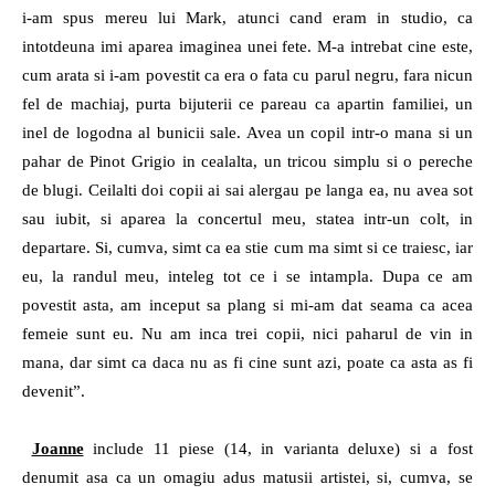
i-am spus mereu lui Mark, atunci cand eram in studio, ca
intotdeuna imi aparea imaginea unei fete. M-a intrebat cine este,
cum arata si i-am povestit ca era o fata cu parul negru, fara nicun
fel de machiaj, purta bijuterii ce pareau ca apartin familiei, un
inel de logodna al bunicii sale. Avea un copil intr-o mana si un
pahar de Pinot Grigio in cealalta, un tricou simplu si o pereche
de blugi. Ceilalti doi copii ai sai alergau pe langa ea, nu avea sot
sau iubit, si aparea la concertul meu, statea intr-un colt, in
departare. Si, cumva, simt ca ea stie cum ma simt si ce traiesc, iar
eu, la randul meu, inteleg tot ce i se intampla. Dupa ce am
povestit asta, am inceput sa plang si mi-am dat seama ca acea
femeie sunt eu. Nu am inca trei copii, nici paharul de vin in
mana, dar simt ca daca nu as fi cine sunt azi, poate ca asta as fi
devenit”.
Joanne
include 11 piese (14, in varianta deluxe) si a fost
denumit asa ca un omagiu adus matusii artistei, si, cumva, se