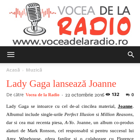
Vocea
Acasă
Muzică
Lady Gaga lansează Joanne
de
132
De către
-
0
22 octombrie 2016
Vocea de la Radio
Lady Gaga se intoarce cu cel de-al cincilea material,
Joanne
.
Albumul include single-urile
Perfect Illusion
si
Million Reasons
,
la
dar si cea mai recenta piesa,
A-Yo
. Joanne, un album co-produs
alaturi de Mark Ronson, cel responsabil si pentru succesul lui
Amy Winehouse, ofera fanilor si o colaborare cu Florence