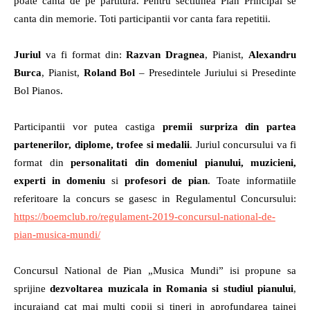
poate canta de pe partitura. Pentru sectiunea Pian Principal se
canta din memorie. Toti participantii vor canta fara repetitii.
Juriul
va fi format din:
Razvan Dragnea
, Pianist,
Alexandru
Burca
, Pianist,
Roland Bol
– Presedintele Juriului si Presedinte
Bol Pianos.
Participantii vor putea castiga
premii surpriza din partea
partenerilor, diplome, trofee
si medalii
. Juriul concursului va fi
format din
personalitati din domeniul pianului, muzicieni,
experti in domeniu
si
profesori de pian
.
Toate informatiile
referitoare la concurs se gasesc in Regulamentul Concursului:
https://boemclub.ro/regulament-2019-concursul-national-de-
pian-musica-mundi/
Concursul National de Pian „Musica Mundi” isi propune sa
sprijine
dezvoltarea muzicala in Romania si studiul pianului
,
incurajand cat mai multi copii si tineri in aprofundarea tainei