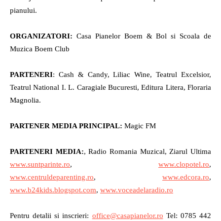
pianului.
ORGANIZATORI:
Casa Pianelor Boem & Bol si Scoala de
Muzica Boem Club
PARTENERI
: Cash & Candy, Liliac Wine, Teatrul Excelsior,
Teatrul National I. L. Caragiale Bucuresti, Editura Litera, Floraria
Magnolia.
PARTENER MEDIA PRINCIPAL:
Magic FM
PARTENERI MEDIA:
, Radio Romania Muzical, Ziarul Ultima
www.suntparinte.ro
,
www.clopotel.ro
,
www.centruldeparenting.ro
,
www.edcora.ro
,
www.b24kids.blogspot.com
,
www.voceadelaradio.ro
Pentru detalii si inscrieri:
office@casapianelor.ro
Tel: 0785 442