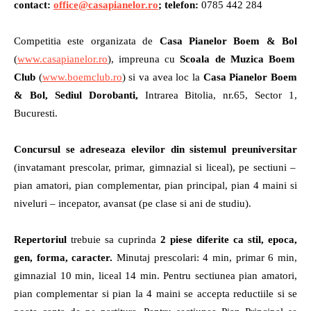
contact:
office@casapianelor.ro
; telefon:
0785 442 284
Competitia este organizata de
Casa Pianelor Boem & Bol
(
www.casapianelor.ro
), impreuna cu
Scoala de Muzica Boem
Club
(
www.boemclub.ro
) si va avea loc la
Casa Pianelor Boem
& Bol, Sediul Dorobanti,
Intrarea Bitolia, nr.65, Sector 1,
Bucuresti.
Concursul se adreseaza elevilor din sistemul preuniversitar
(invatamant prescolar, primar, gimnazial si liceal), pe sectiuni –
pian amatori, pian complementar, pian principal, pian 4 maini si
niveluri – incepator, avansat (pe clase si ani de studiu).
Repertoriul
trebuie sa cuprinda
2 piese diferite ca stil, epoca,
gen, forma, caracter.
Minutaj prescolari: 4 min, primar 6 min,
gimnazial 10 min, liceal 14 min. Pentru sectiunea pian amatori,
pian complementar si pian la 4 maini se accepta reductiile si se