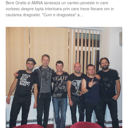
Bere Gratis si AMNA lanseaza un cantec-poveste in care
vorbesc despre lupta interioara prin care trece fiecare om in
cautarea dragostei. "Cum e dragostea" a...