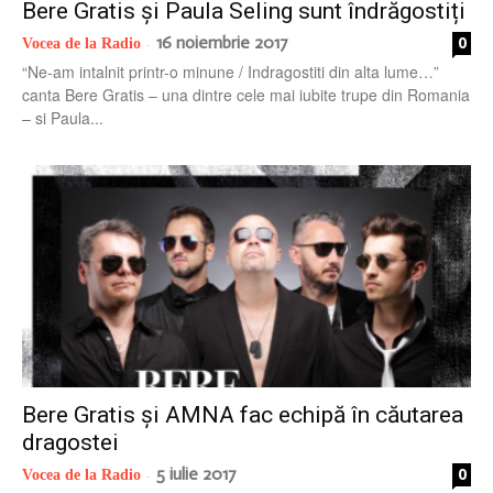
Bere Gratis și Paula Seling sunt îndrăgostiți
16 noiembrie 2017
0
Vocea de la Radio
-
“Ne-am intalnit printr-o minune / Indragostiti din alta lume…”
canta Bere Gratis – una dintre cele mai iubite trupe din Romania
– si Paula...
Bere Gratis și AMNA fac echipă în căutarea
dragostei
5 iulie 2017
0
Vocea de la Radio
-