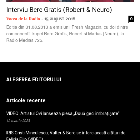
Interviu Bere Gratis (Robert & Neuro)
15 august 2016
0
Vocea de la Radio
-
Editia din 31.08.2013 a emisiunii Fresh Magazin, cu doi dintre
componentii trupei Bere Gratis, Robert si Marius (Neuro), la
Radio Medias 725.
ALEGEREA EDITORULUI
Articole recente
VIDEO: Artistul Ovi lansează piesa „Două geci îmbrățișate”
12 martie 2023
IRIS Cristi Minculescu, Valter & Boro se întorc acasă alături de
Felicia Filip (VIDEO)