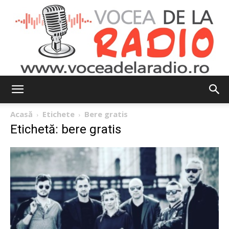
Vocea
Acasă
Etichete
Bere gratis
Etichetă: bere gratis
de
la