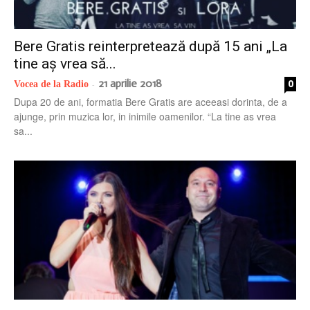
radio
Bere Gratis reinterpretează după 15 ani „La
tine aș vrea să...
21 aprilie 2018
0
Vocea de la Radio
-
Dupa 20 de ani, formatia Bere Gratis are aceeasi dorinta, de a
ajunge, prin muzica lor, in inimile oamenilor. “La tine as vrea
sa...