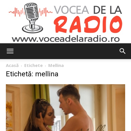
Vocea
Acasă
Etichete
Mellina
Etichetă: mellina
de
la