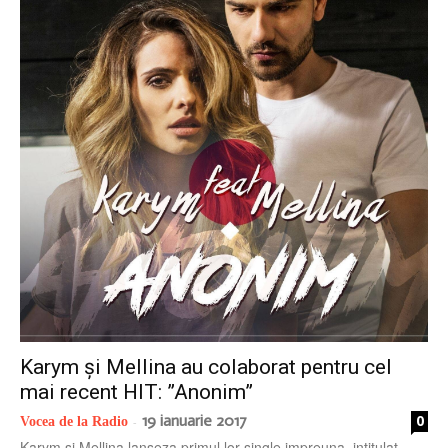
Karym și Mellina au colaborat pentru cel
mai recent HIT: ”Anonim”
19 ianuarie 2017
0
Vocea de la Radio
-
Karym si Mellina lanseza primul lor single impreuna, intitulat