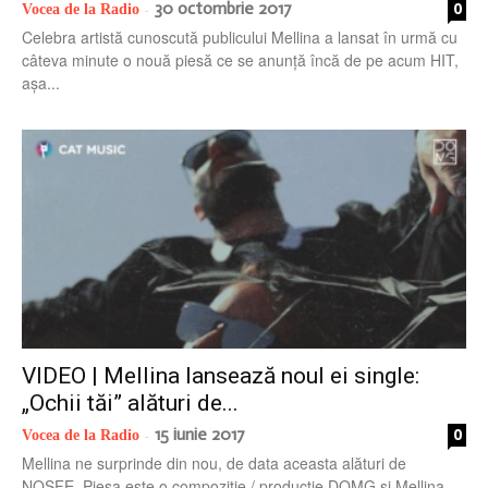
30 octombrie 2017
0
Vocea de la Radio
-
Celebra artistă cunoscută publicului Mellina a lansat în urmă cu
câteva minute o nouă piesă ce se anunță încă de pe acum HIT,
așa...
VIDEO | Mellina lansează noul ei single:
„Ochii tăi” alături de...
15 iunie 2017
0
Vocea de la Radio
-
Mellina ne surprinde din nou, de data aceasta alături de
NOSFE. Piesa este o compoziție / producție DOMG şi Mellina,