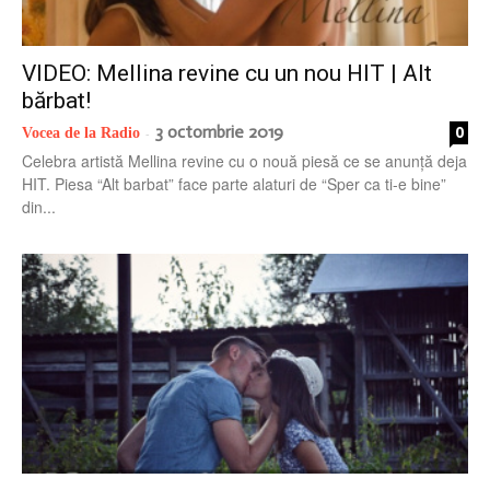
radio
VIDEO: Mellina revine cu un nou HIT | Alt
bărbat!
3 octombrie 2019
0
Vocea de la Radio
-
Celebra artistă Mellina revine cu o nouă piesă ce se anunță deja
HIT. Piesa “Alt barbat” face parte alaturi de “Sper ca ti-e bine”
din...